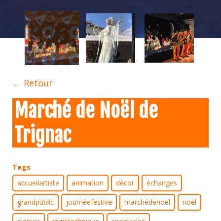
← Retour
Marché de Noël de
Trignac
Tags
accueilartiste
animation
décor
échanges
grandpublic
journéefestive
marchédenoël
noël