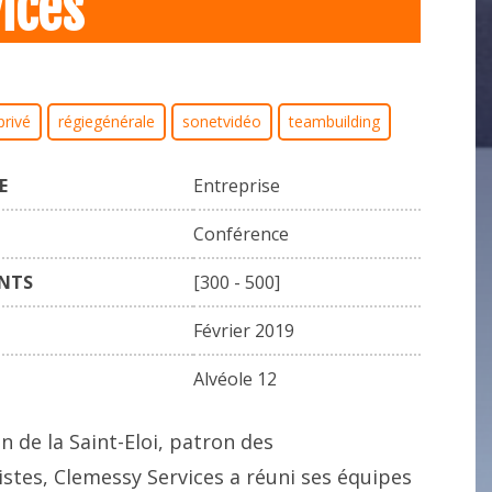
ices
privé
régiegénérale
sonetvidéo
teambuilding
E
Entreprise
Conférence
ANTS
[300 - 500]
Février 2019
Alvéole 12
on de la Saint-Eloi, patron des
istes, Clemessy Services a réuni ses équipes