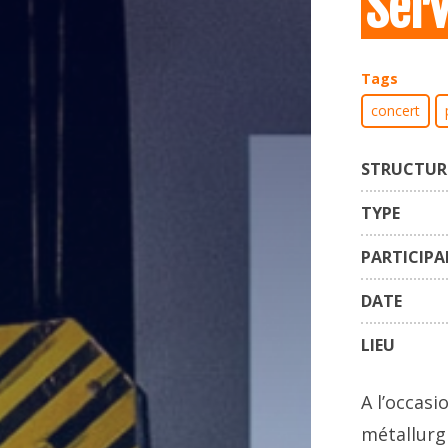
Serv
Tags
concert
STRUCTUR
TYPE
PARTICIP
DATE
LIEU
A l’occasi
métallurg