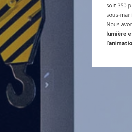
soit 350 p
sous-mari
Nous avon
lumière e
l’
animati