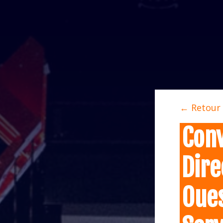
← Retour
Conv
Dire
Oue